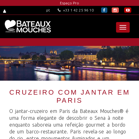
Espaço Pro
+33 1 42 25 96 10
pt
Toggle
navigat
CRUZEIRO COM JANTAR EM
PARIS
O jantar-cruzeiro em Paris da Bateaux Mouches® é
uma forma elegante de descobrir o Sena à noite
enquanto saboreia uma refeição gourmet a bordo
de um barco-restaurante. Paris revela-se ao longo
do rio, entre monumentos iluminados e um