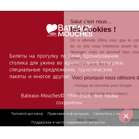
Salut c'est nous...
les Cookies !
On a attendu d'être sûrs que le contenu
de ce site vous intéresse avant de vous
déranger, mais on aimerait bien vous accompagner pendant votre
Билеты на прогулку по Сене, бронирование
visite...
столика для ужина во время речной прогулки,
C'est OK pour vous ?
специальные предложения, туристические
пакеты и многое другое!
Voici pourquoi nous utilisons des cookies.
Partage de données avec Google
On vous présente nos cookies !
Bateaux-Mouches© 1949-2026. Все права
сохранены.
Consentements certifiés par
Типовой договор
Правовая информация
Свяжитесь с нами
Non merci
Je choisis
OK pour moi
Поддержка и часто задаваемые вопросы
Plateforme de Gestion du Consentement : Personnalisez vo
Axeptio consent