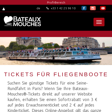
Profi-Bereich
+33 1 42 25 96 10
de
Toggle
navigat
TICKETS FÜR FLIEGENBOOTE
Suchen Sie günstige Tickets für eine Seine-
Rundfahrt in Paris? Wenn Sie Ihre Bateaux-
Mouches®-Tickets direkt auf unserer Website
kaufen, erhalten Sie einen Sofortrabatt von 3 €
auf jedes Erwachsenenticket und 2 € auf jedes
Kinderticket. Dieses Online-Angebot gilt das ganze