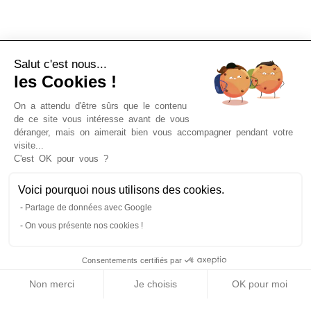
Salut c'est nous...
les Cookies !
On a attendu d'être sûrs que le contenu
de ce site vous intéresse avant de vous
déranger, mais on aimerait bien vous accompagner pendant votre
Tickets für Spazierfahrten auf der Seine,
visite...
Reservierung von Dinner-Kreuzfahrten,
C'est OK pour vous ?
Sonderangebote, touristische Angebote und vieles
mehr!
Voici pourquoi nous utilisons des cookies.
Partage de données avec Google
On vous présente nos cookies !
Bateaux-Mouches© 1949-2026. Alle Rechte
vorbehalten.
Consentements certifiés par
Allgemeine Verkaufsbedingungen
Rechtliche Hinweise
Kontakt
Non merci
Je choisis
OK pour moi
Support und Häufig gestellte Fragen
Plateforme de Gestion du Consentement : Personnalisez vo
Axeptio consent