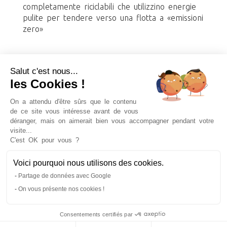
completamente riciclabili che utilizzino energie
pulite per tendere verso una flotta a «emissioni
zero»
Salut c'est nous...
les Cookies !
On a attendu d'être sûrs que le contenu
de ce site vous intéresse avant de vous
déranger, mais on aimerait bien vous accompagner pendant votre
visite...
Biglietti crociera classica sulla Senna, prenotazione
C'est OK pour vous ?
di crociere con cena a bordo, offerte speciali,
pacchetti turistici e molto altro ancora!
Voici pourquoi nous utilisons des cookies.
Partage de données avec Google
On vous présente nos cookies !
Bateaux-Mouches© 1949-2026. Tutti i diritti
riservati.
Consentements certifiés par
Condizioni generali di vendita
Note legali
Contattateci