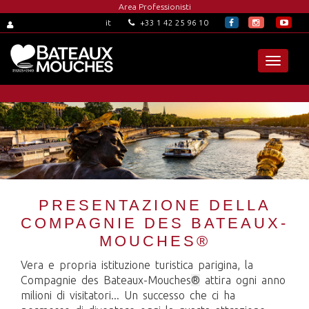
Area Professionisti
+33 1 42 25 96 10
it
Toggle
navigat
PRESENTAZIONE DELLA
COMPAGNIE DES BATEAUX-
MOUCHES®
Vera e propria istituzione turistica parigina, la
Compagnie des Bateaux-Mouches
®
attira ogni anno
milioni di visitatori... Un successo che ci ha