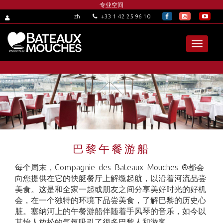
专业空间
+33 1 42 25 96 10
zh
Toggle
navigat
巴黎午餐游船
每个周末，Compagnie des Bateaux Mouches ®都会
向您提供在它的快艇餐厅上解缆起航，以沿着河流品尝
美食。这是和全家一起或朋友之间分享美好时光的好机
会，在一个独特的环境下品尝美食，了解巴黎的历史心
脏。塞纳河上的午餐游船伴随着手风琴的音乐，如今以
其怡人放松的气氛吸引了很多巴黎人和游客。