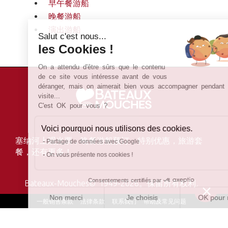
早午餐游船
晚餐游船
演出游船
Salut c'est nous...
les Cookies !
On a attendu d'être sûrs que le contenu
de ce site vous intéresse avant de vous
déranger, mais on aimerait bien vous accompagner pendant votre
visite...
C'est OK pour vous ?
Voici pourquoi nous utilisons des cookies.
塞纳河上观光票，晚餐游船预订，特别优惠，旅游套
Partage de données avec Google
餐，还有更多！
On vous présente nos cookies !
Consentements certifiés par
Bateaux-Mouches© 1949-2026。保留所有权利。
Non merci
Je choisis
OK pour moi
一般销售条款
法律条款
联系我们
帮助及常见问题
Plateforme de Gestion du Consentement : Personnalisez vo
Axeptio consent