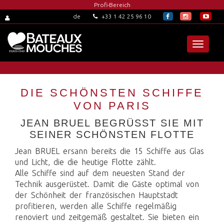
Profi-Bereich
+33 1 42 25 96 10
de
Toggle
navigat
DIE SCHÖNSTEN SCHIFFE
VON PARIS
JEAN BRUEL BEGRÜSST SIE MIT S
EINER SCHÖNSTEN FLOTTE
Jean BRUEL ersann bereits die 15 Schiffe aus Glas
und Licht, die die heutige Flotte zählt.
Alle Schiffe sind auf dem neuesten Stand der
Technik ausgerüstet. Damit die Gäste optimal von
der Schönheit der französischen Hauptstadt
profitieren, werden alle Schiffe regelmäßig
renoviert und zeitgemäß gestaltet. Sie bieten ein