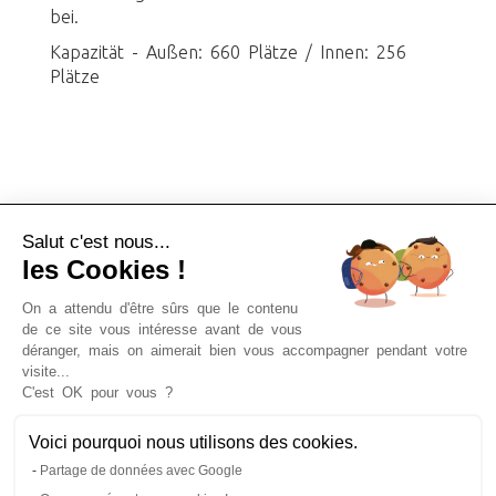
bei.
Kapazität - Außen: 660 Plätze / Innen: 256
Plätze
Salut c'est nous...
les Cookies !
On a attendu d'être sûrs que le contenu
de ce site vous intéresse avant de vous
déranger, mais on aimerait bien vous accompagner pendant votre
Tickets für Spazierfahrten auf der Seine,
visite...
Reservierung von Dinner-Kreuzfahrten,
C'est OK pour vous ?
Sonderangebote, touristische Angebote und vieles
mehr!
Voici pourquoi nous utilisons des cookies.
Partage de données avec Google