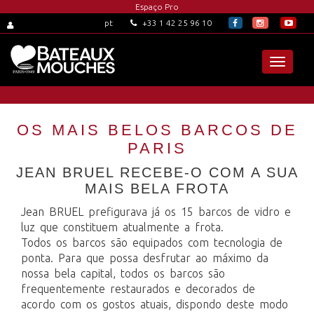
Espaço Pro
+33 1 42 25 96 10
pt
Toggle
navigat
OS MAIS BELOS BARCOS DE
PARIS
JEAN BRUEL RECEBE-O COM A SUA
MAIS BELA FROTA
Jean BRUEL prefigurava já os 15 barcos de vidro e
luz que constituem atualmente a frota.
Todos os barcos são equipados com tecnologia de
ponta. Para que possa desfrutar ao máximo da
nossa bela capital, todos os barcos são
frequentemente restaurados e decorados de
acordo com os gostos atuais, dispondo deste modo