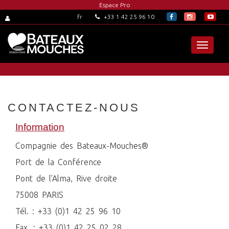
Espace Pro
+33 1 42 25 96 10
fr
Toggle
navigat
CONTACTEZ-NOUS
Information
Compagnie des Bateaux-Mouches®
Port de la Conférence
Pont de l’Alma, Rive droite
75008 PARIS
Tél. : +33 (0)1 42 25 96 10
Fax. : +33 (0)1 42 25 02 28