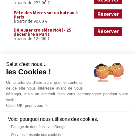
à partir de 255.00 €
Fête des Mères sur un bateau à
Réserver
Paris
à partir de 90.00 €
Déjeuner croisière Noël - 25
Réserver
décembre à Paris
à partir de 125.00 €
Salut c'est nous...
les Cookies !
On a attendu d'être sûrs que le contenu
de ce site vous intéresse avant de vous
déranger, mais on aimerait bien vous accompagner pendant votre
visite...
Billets promenade sur la Seine, réservation de
C'est OK pour vous ?
dîners croisière, offres spéciales, packages
touristiques et bien d'autres encore!
Voici pourquoi nous utilisons des cookies.
Partage de données avec Google
On vous présente nos cookies !