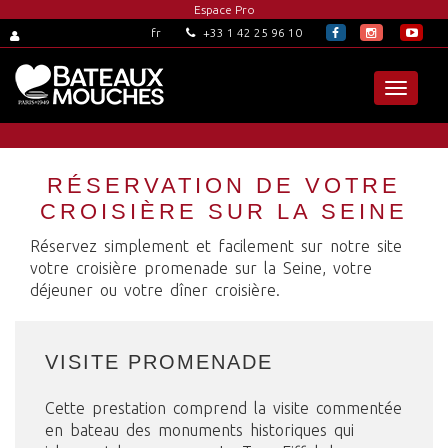
Espace Pro
+33 1 42 25 96 10
fr
Toggle
navigat
RÉSERVATION DE VOTRE
CROISIÈRE SUR LA SEINE
Réservez simplement et facilement sur notre site
votre croisière promenade sur la Seine, votre
déjeuner ou votre dîner croisière.
VISITE PROMENADE
Cette prestation comprend la visite commentée
en bateau des monuments historiques qui