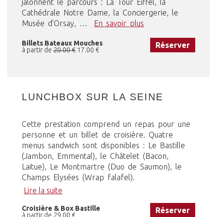
jalonnent le parcours : La Tour Eiffel, la
Cathédrale Notre Dame, la Conciergerie, le
Musée d’Orsay, …
En savoir plus
Billets Bateaux Mouches
Réserver
à partir de
20.00 €
17.00 €
LUNCHBOX SUR LA SEINE
Cette prestation comprend un repas pour une
personne et un billet de croisière. Quatre
menus sandwich sont disponibles : Le Bastille
(Jambon, Emmental), le Châtelet (Bacon,
Laitue), Le Montmartre (Duo de Saumon), le
Champs Elysées (Wrap falafel).
Lire la suite
Croisière & Box Bastille
Réserver
à partir de 29.00 €