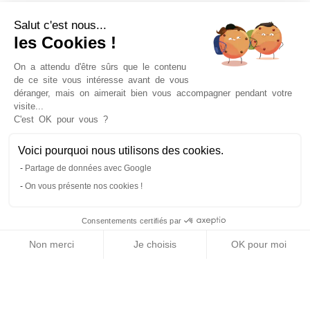
Salut c'est nous...
les Cookies !
On a attendu d'être sûrs que le contenu
de ce site vous intéresse avant de vous
déranger, mais on aimerait bien vous accompagner pendant votre
visite...
Billets promenade sur la Seine, réservation de
C'est OK pour vous ?
dîners croisière, offres spéciales, packages
touristiques et bien d'autres encore!
Voici pourquoi nous utilisons des cookies.
Partage de données avec Google
On vous présente nos cookies !
Bateaux-Mouches© 2017-2026. Tous droits
réservés.
Consentements certifiés par
Conditions générales de vente
Mentions légales
Contactez-nous
Non merci
Je choisis
OK pour moi
Support & FAQ
Plateforme de Gestion du Consentement : Personnalisez vo
Axeptio consent
Notre plateforme vous permet d'adapter et de gérer vos para