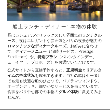
船上ランチ・ディナー: 本物の体験
昼はカジュアルでリラックスした雰囲気の
ランチクル
ーズ
、夜はエレガントな雰囲気とパリの夜景が魅力の
ロマンチックなディナークルーズ
。お好みに合わせ
て、
ディナーメニュー
（18時サービス、Prestige、
Excellence）や、
特別プラン
（バレンタインデー、ニ
ューイヤー、プロポーズ）をお選びいただけます。
公式サイトから直接予約すると、
正規料金
と
リアルタ
イムの空席状況
を確認できます。当社の船はセーヌ川
でも最も快適な船のひとつで、パノラマウィンドウ、
オープンデッキ、細やかなサービスを備えています。
食事をパリ中心部での本物の
グルメ体験
に変えてみま
せんか。