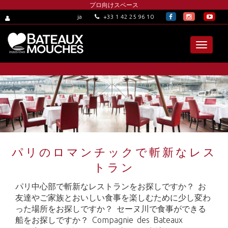
プロ向けスペース
+33 1 42 25 96 10
ja
Toggle
navigat
パリのロマンチックで斬新なレス
トラン
パリ中心部で斬新なレストランをお探しですか？ お
友達やご家族とおいしい食事を楽しむために少し変わ
った場所をお探しですか？ セーヌ川で食事ができる
船をお探しですか？ Compagnie des Bateaux