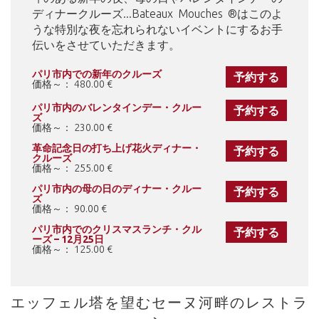
ディナークルーズ...Bateaux Mouches ®はこのよ
うな特別な夜を忘れられないイベントにするお手
伝いをさせていただきます。
パリ市内での新年のクルーズ
予約する
価格～： 480.00 €
パリ市内のバレンタインデー・クルー
予約する
ズ
価格～： 230.00 €
革命記念日の打ち上げ花火ディナー・
予約する
クルーズ
価格～： 255.00 €
パリ市内の母の日のディナー・クルー
予約する
ズ
価格～： 90.00 €
パリ市内でのクリスマスランチ・クル
予約する
ーズ – 12月25日
価格～： 125.00 €
エッフェル塔を望むセーヌ河畔のレストラ