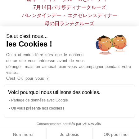
7月14日パリ祭ディナークルーズ
バレンタインデー - エクセレンスディナー
母の日ランチクルーズ
クリスマスメニュー - 12月25日
Salut c'est nous...
les Cookies !
On a attendu d'être sûrs que le contenu
de ce site vous intéresse avant de vous
déranger, mais on aimerait bien vous accompagner pendant votre
visite...
C'est OK pour vous ?
Voici pourquoi nous utilisons des cookies.
セーヌ川遊覧チケット、ディナークルーズの予約、ス
ペシャルオファー、パッケージ観光など盛りだくさ
Partage de données avec Google
ん！
On vous présente nos cookies !
Consentements certifiés par
Bateaux-Mouches© 1949-2026.All rights reserved.
Non merci
Je choisis
OK pour moi
販売規約
法的通知
お問い合わせ
サポート＆よくあるご質問