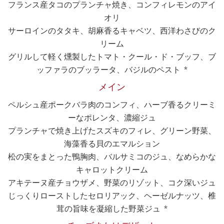
フランス産タコのプランチャ焼き、コンフィレモンのアイ
オリ
サーロインのタタキ、胡麻香るキャベツ、西洋わさびのク
リーム
グリルして軽く燻製したトマト・クール・ド・ブッフ、ブ
ッファラのブッラータ、バジルのペスト *
メイン
ペルシュ産ポークバラ肉のコンフィ、ハーブ香るクリーミ
ーなポレンタ、濃縮ジュ
プランチャで焼き上げたスズキのフィレ、グリーン野菜、
海藻香る貝のエマルション
松の実をまとった鴨胸肉、バルサミコのジュ、なめらかな
キャロットクリーム
アキテーヌ産チョウザメ、野菜のリゾット、コク深いジュ
じっくりローストしたセロリアック、ヘーゼルナッツ、椎
茸の旨味を凝縮した野菜ジュ *