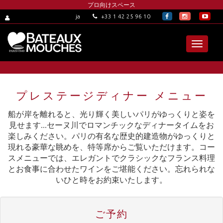
プロ向けスペース
+33 1 42 25 96 10
ja
Toggle
navigat
プレステージディナー メニュー
船が岸を離れると、光り輝く美しいパリがゆっくりと姿を
見せます...セーヌ川でロマンチックなディナータイムをお
楽しみください。パリの有名な歴史的建造物がゆっくりと
現れる豪華な眺めを、特等席からご覧いただけます。コー
スメニューでは、エレガントでクラシックなフランス料理
とお食事に合わせたワインをご堪能ください。忘れられな
いひと時をお約束いたします。
ご予約